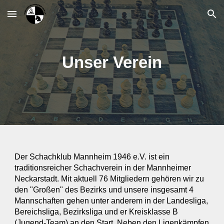
Skip to main content
Skip to navigation
Unser Verein
Der Schachklub Mannheim 1946 e.V. ist ein
traditionsreicher Schachverein in der Mannheimer
Neckarstadt. Mit aktuell
76
Mitgliedern gehören wir zu
den "Großen" des Bezirks und unsere insgesamt 4
Mannschaften gehen unter anderem in der Landesliga,
Bereichsliga, Bezirksliga und er Kreis
klasse B
(Jugend-Team)
an den Start. Neben den Ligenkämpfen